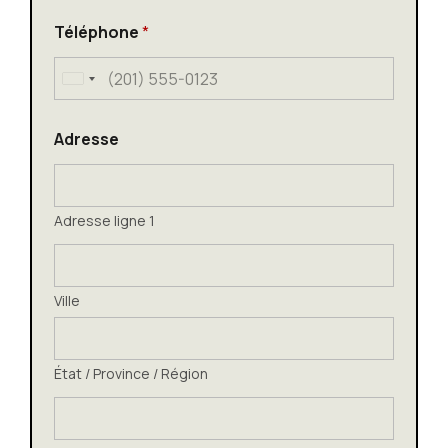
Téléphone
*
U
n
Adresse
i
t
e
Adresse ligne 1
d
S
t
Ville
a
t
e
État / Province / Région
s
+