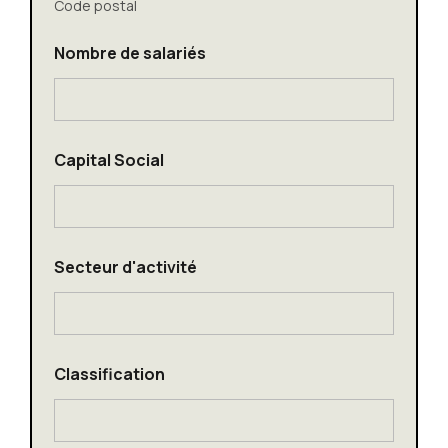
1
Code postal
Nombre de salariés
p
Capital Social
o
u
r
d
e
C
Secteur d'activité
a
p
i
t
a
l
Classification