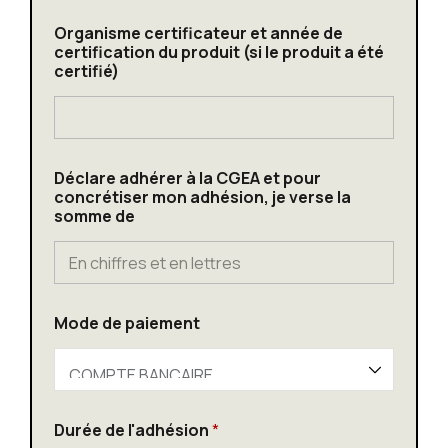
c
Organisme certificateur et année de
e
certification du produit (si le produit a été
r
certifié)
t
i
f
i
c
a
Déclare adhérer à la CGEA et pour
t
concrétiser mon adhésion, je verse la
i
somme de
o
n
S
t
a
t
Mode de paiement
u
t
A
d
r
Durée de l'adhésion
*
e