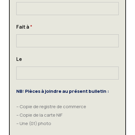
s
s
e
Fait à
*
Le
NB: Pièces à joindre au présent bulletin :
– Copie de registre de commerce
– Copie de la carte NIF
– Une (01) photo