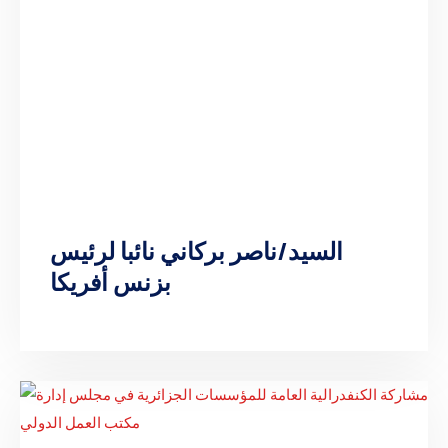
السيد/ناصر بركاني نائبا لرئيس
بزنس أفريكا