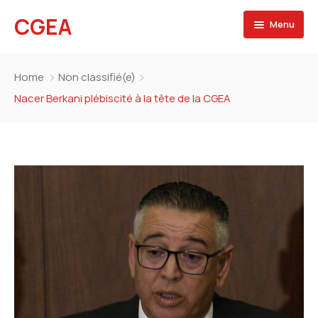
CGEA
Menu
Accueil
Home
Non classifié(e)
A propos
Nacer Berkani plébiscité à la tête de la CGEA
Contactez nous