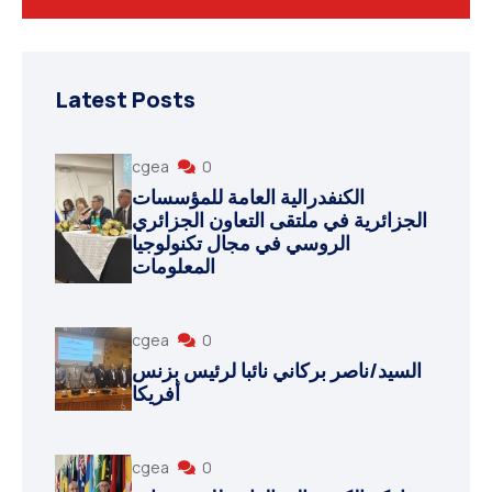
Latest Posts
cgea
0
الكنفدرالية العامة للمؤسسات
الجزائرية في ملتقى التعاون الجزائري
الروسي في مجال تكنولوجيا
المعلومات
cgea
0
السيد/ناصر بركاني نائبا لرئيس بزنس
أفريكا
cgea
0