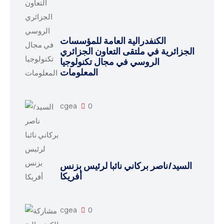
الكنفدرالية العامة للمؤسسات
الجزائرية في ملتقى التعاون الجزائري
الروسي في مجال تكنولوجيا
المعلومات
cgea
0
السيد/ناصر بركاني نائبا لرئيس بزنس
أفريكا
cgea
0