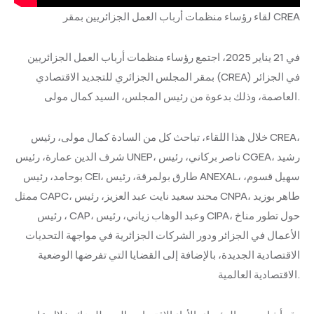
لقاء رؤساء منظمات أرباب العمل الجزائريين بمقر CREA
في 21 يناير 2025، اجتمع رؤساء منظمات أرباب العمل الجزائريين
بمقر المجلس الجزائري للتجديد الاقتصادي (CREA) في الجزائر
العاصمة، وذلك بدعوة من رئيس المجلس، السيد كمال مولى.
خلال هذا اللقاء، تباحث كل من السادة كمال مولى، رئيس CREA،
شرف الدين عمارة، رئيس UNEP، ناصر بركاني، رئيس CGEA، رشيد
بوحامد، رئيس CEI، طارق بولمرقة، رئيس ANEXAL، سهيل قسوم،
ممثل CAPC، محند سعيد نايت عبد العزيز، رئيس CNPA، طاهر بوزيد
، رئيس CAP، وعبد الوهاب زياني، رئيس CIPA، حول تطور مناخ
الأعمال في الجزائر ودور الشركات الجزائرية في مواجهة التحديات
الاقتصادية الجديدة، بالإضافة إلى القضايا التي تفرضها الوضعية
الاقتصادية العالمية.